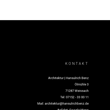
KONTAKT
Architektur | Hansulrich Benz
Ölmühle 3
71287 Weissach
Tel:
07152 - 33 00 11
Mail:
architektur@hansulrichbenz.de
Anfahrt:
Google Maps